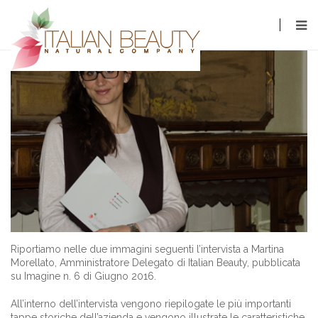
Toggle
navigat
Riportiamo nelle due immagini seguenti l’intervista a Martina
Morellato, Amministratore Delegato di Italian Beauty, pubblicata
su Imagine n. 6 di Giugno 2016.
All’interno dell’intervista vengono riepilogate le più importanti
tappe storiche dell’azienda e vengono illustrate le caratteristiche